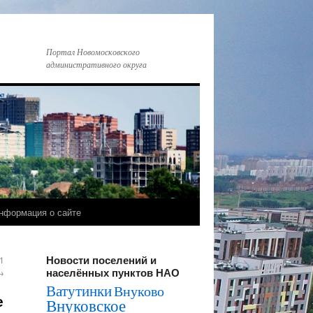
Портал Новомосковского
административного округа
нформация о сайте
Новости поселений и
1
населённых пунктов НАО
→
Ватутинки
Внуково
е
Внуковское