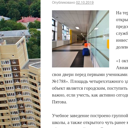
Опубликовано
02.10.2019
На те
откры
предс
служб
инвес
долев
«1 ок
Авиак
свои двери перед первыми учениками
№1788». Площадь четырехэтажного зда
объект является городским, поступить
важно, если учесть, как активно сего
Пятова.
Учебное заведение построено группой
школы, а также открытого чуть ранее 