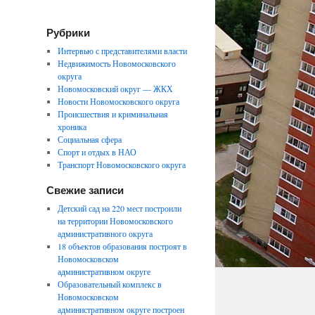
Рубрики
Интервью с представителями власти
Недвижимость Новомосковского
округа
Новомосковский округ — ЖКХ
Новости Новомосковского округа
Происшествия и криминальная
хроника
Социальная сфера
Спорт и отдых в НАО
Транспорт Новомосковского округа
Свежие записи
Детский сад на 220 мест построили
на территории Новомосковского
административного округа
18 объектов образования построят в
Новомосковском
административном округе
Образовательный комплекс в
Новомосковском
административном округе построен