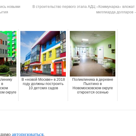
лись новыми
В строительство первого этапа АДЦ «Коммунарка» вложат 
рытия
миллиарда долларов
клинику
В «новой Москве» в 2018
Поликлиника в деревне
 в
году должны построить
Пыхтино в
ском
10 детских садов
Новомосковском округе
ом округе
откроется осенью
одимо
авторизоваться
.