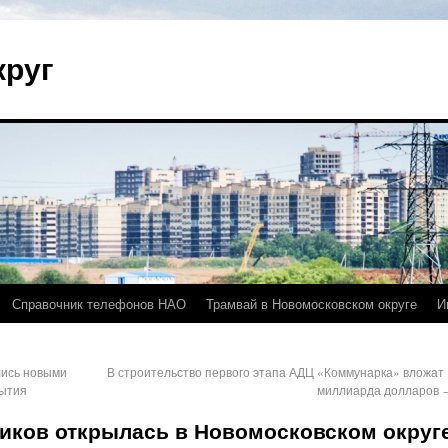
круг
Справочник телефонов НАО
Трамвай в Новомосковском округе
И
лись новыми
В строительство первого этапа АДЦ «Коммунарка» вложат 
рытия
миллиарда долларов
ников открылась в Новомосковском округ