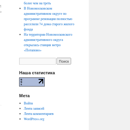
более чем на треть
1
В Новомосковском
→
административном округе по
программе реновации полностью
расселили 74 дома старого жилого
фонда
На территории Новомосковского
административного округа
открылась станция метро
«Потапово»
Наша статистика
Мета
Войти
Лента записей
Лента комментариев
WordPress.org