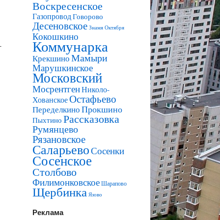
Воскресенское
Газопровод
Говорово
Десеновское
Знамя Октября
Кокошкино
Коммунарка
-
Мамыри
Крекшино
Марушкинское
Московский
Мосрентген
Николо-
Остафьево
Хованское
Прокшино
Переделкино
Рассказовка
Пыхтино
Румянцево
Рязановское
Саларьево
Сосенки
Сосенское
Столбово
Филимонковское
Шарапово
Щербинка
Язово
Реклама