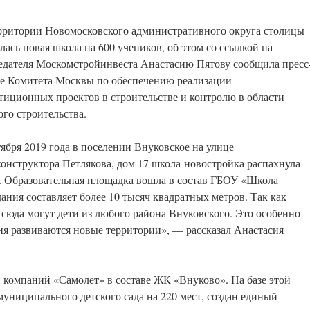
рритории Новомосковского административного округа столицы
лась новая школа на 600 учеников, об этом со ссылкой на
едателя Москомстройинвеста Анастасию Пятову сообщила пресс
е Комитета Москвы по обеспечению реализации
тиционных проектов в строительстве и контролю в области
ого строительства.
тября 2019 года в поселении Внуковское на улице
онструктора Петлякова, дом 17 школа-новостройка распахнула
. Образовательная площадка вошла в состав ГБОУ «Школа
ния составляет более 10 тысяч квадратных метров. Так как
 сюда могут дети из любого района Внуковского. Это особенно
дня развиваются новые территории», — рассказал Анастасия
 компаний «Самолет» в составе ЖК «Внуково». На базе этой
муниципального детского сада на 220 мест, создан единый