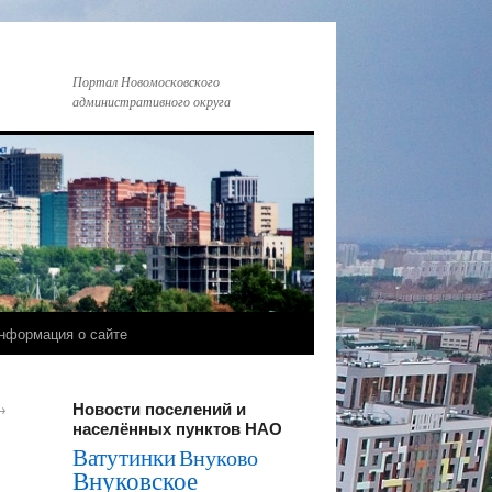
Портал Новомосковского
административного округа
нформация о сайте
Новости поселений и
→
населённых пунктов НАО
Ватутинки
Внуково
Внуковское