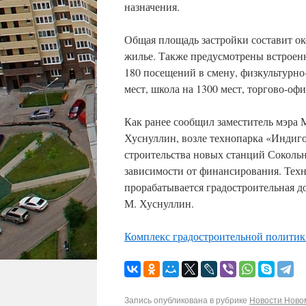
назначения.
Общая площадь застройки составит окол
жилье. Также предусмотрены встроен
180 посещений в смену, физкультурно
мест, школа на 1300 мест, торгово-оф
Как ранее сообщил заместитель мэра 
Хуснуллин, возле технопарка «Индиго
строительства новых станций Сокольн
зависимости от финансирования. Техн
прорабатывается градостроительная д
М. Хуснуллин.
Комплекс градостроительной политик
Запись опубликована в рубрике
Новости Новом