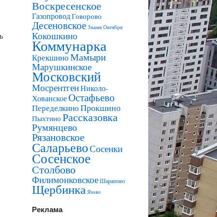
Воскресенское
Газопровод
Говорово
Десеновское
Знамя Октября
Кокошкино
ь
Коммунарка
Мамыри
Крекшино
Марушкинское
Московский
Мосрентген
Николо-
Остафьево
Хованское
Прокшино
Переделкино
Рассказовка
Пыхтино
Румянцево
Рязановское
Саларьево
Сосенки
Сосенское
Столбово
Филимонковское
Шарапово
Щербинка
Язово
Реклама