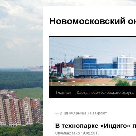
Новомосковский о
Главная
Карта Новомосковского округа
←
В ТиНАО рынке не закроют
В технопарке «Индиго» п
Опубликовано
19.02.2015