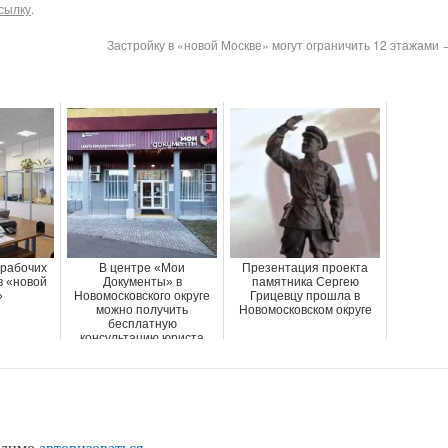
сылку
.
Застройку в «новой Москве» могут ограничить 12 этажами
 рабочих
В центре «Мои
Презентация проекта
в «новой
Документы» в
памятника Сергею
»
Новомосковского округе
Грицевцу прошла в
можно получить
Новомосковском округе
бесплатную
консультацию юриста
одимо
авторизоваться
.