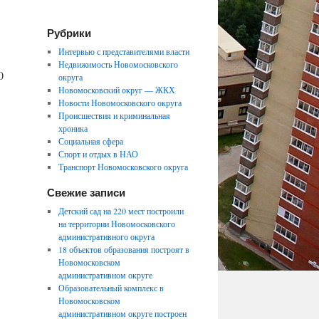
Рубрики
Интервью с представителями власти
Недвижимость Новомосковского
0
округа
Новомосковский округ — ЖКХ
Новости Новомосковского округа
Происшествия и криминальная
хроника
Социальная сфера
Спорт и отдых в НАО
Транспорт Новомосковского округа
Свежие записи
Детский сад на 220 мест построили
на территории Новомосковского
административного округа
18 объектов образования построят в
Новомосковском
административном округе
Образовательный комплекс в
Новомосковском
административном округе построен