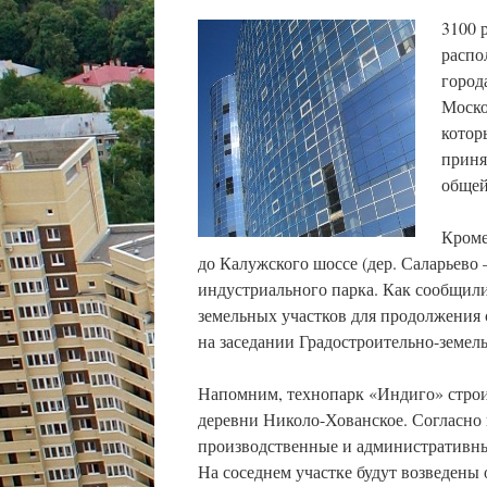
3100 
распо
город
Моско
котор
приня
общей
Кроме
до Калужского шоссе (дер. Саларьево
индустриального парка. Как сообщил
земельных участков для продолжения
на заседании Градостроительно-земел
Напомним, технопарк «Индиго» строи
деревни Николо-Хованское. Согласно п
производственные и административные
На соседнем участке будут возведены