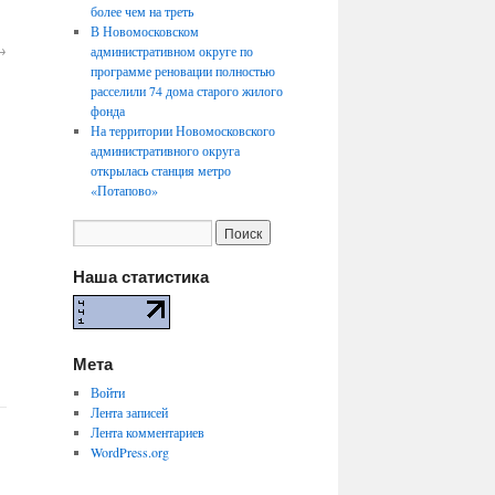
более чем на треть
В Новомосковском
→
административном округе по
программе реновации полностью
расселили 74 дома старого жилого
фонда
На территории Новомосковского
административного округа
открылась станция метро
«Потапово»
Наша статистика
Мета
Войти
Лента записей
Лента комментариев
WordPress.org