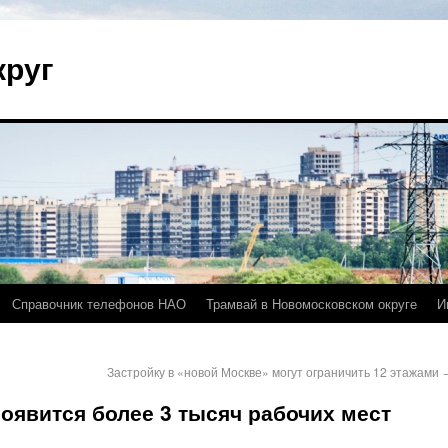
круг
Справочник телефонов НАО
Трамвай в Новомосковском округе
И
Застройку в «новой Москве» могут ограничить 12 этажами
оявится более 3 тысяч рабочих мест