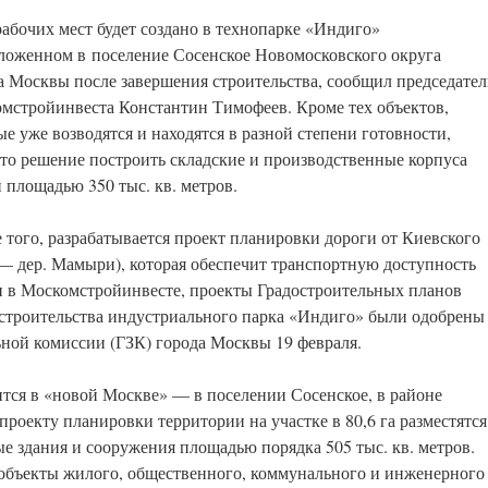
рабочих мест будет создано в технопарке «Индиго»
ложенном в поселение Сосенское Новомосковского округа
а Москвы после завершения строительства, сообщил председател
мстройинвеста Константин Тимофеев. Кроме тех объектов,
ые уже возводятся и находятся в разной степени готовности,
то решение построить складские и производственные корпуса
 площадью 350 тыс. кв. метров.
 того, разрабатывается проект планировки дороги от Киевского
 — дер. Мамыри), которая обеспечит транспортную доступность
и в Москомстройинвесте, проекты Градостроительных планов
 строительства индустриального парка «Индиго» были одобрены
ьной комиссии (ГЗК) города Москвы 19 февраля.
тся в «новой Москве» — в поселении Сосенское, в районе
роекту планировки территории на участке в 80,6 га разместятся
 здания и сооружения площадью порядка 505 тыс. кв. метров.
 объекты жилого, общественного, коммунального и инженерного