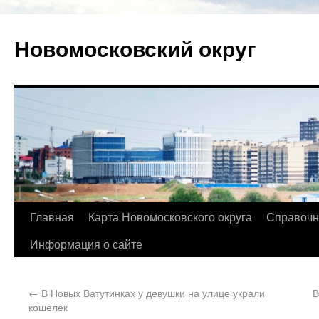
Новомосковский округ
Главная
Карта Новомосковского округа
Справочн
Информация о сайте
←
В Новых Ватутинках у девушки на улице украли
В
кошелек