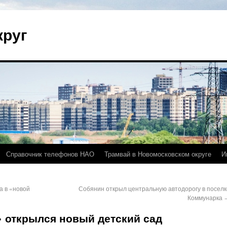
круг
Справочник телефонов НАО
Трамвай в Новомосковском округе
И
а в «новой
Собянин открыл центральную автодорогу в поселк
Коммунарка
 открылся новый детский сад