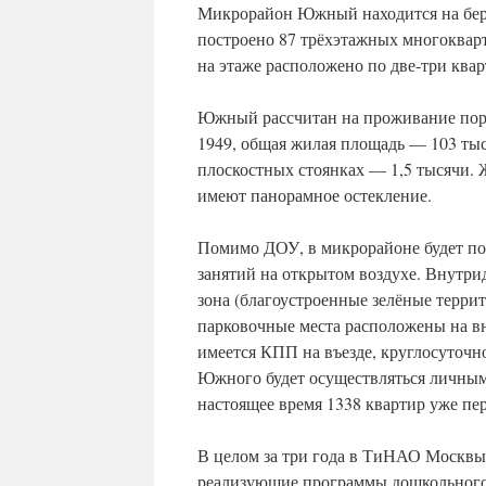
Микрорайон Южный находится на берег
построено 87 трёхэтажных многокварт
на этаже расположено по две-три ква
Южный рассчитан на проживание поря
1949, общая жилая площадь — 103 тыс
плоскостных стоянках — 1,5 тысячи.
имеют панорамное остекление.
Помимо ДОУ, в микрорайоне будет по
занятий на открытом воздухе. Внутр
зона (благоустроенные зелёные терр
парковочные места расположены на в
имеется КПП на въезде, круглосуточн
Южного будет осуществляться личным
настоящее время 1338 квартир уже пер
В целом за три года в ТиНАО Москвы
реализующие программы дошкольного о