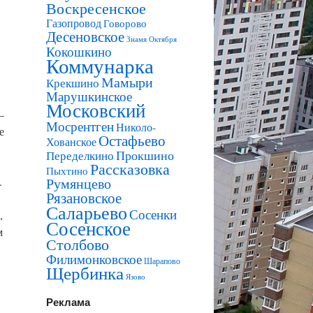
Воскресенское
Газопровод
Говорово
Десеновское
Знамя Октября
Кокошкино
Коммунарка
Мамыри
Крекшино
Марушкинское
Московский
—
Мосрентген
Николо-
е
Остафьево
Хованское
Прокшино
Переделкино
Рассказовка
Пыхтино
.
Румянцево
Рязановское
Саларьево
Сосенки
,
Сосенское
м
Столбово
Филимонковское
Шарапово
,
Щербинка
Язово
Реклама