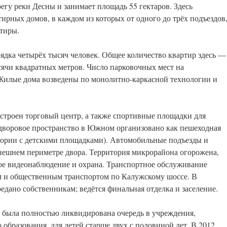
у реки Десны и занимает площадь 55 гектаров. Здесь
ирных домов, в каждом из которых от одного до трёх подъездов
ртиры.
дка четырёх тысяч человек. Общее количество квартир здесь —
ячи квадратных метров. Число парковочных мест на
 Жилые дома возведены по монолитно-каркасной технологии и
строен торговый центр, а также спортивные площадки для
идворовое пространство в Южном организовано как пешеходная
итории с детскими площадками). Автомобильные подъезды и
нешнем периметре двора. Территория микрорайона огорожена,
ое видеонаблюдение и охрана. Транспортное обслуживание
 и общественным транспортом по Калужскому шоссе. В
едано собственникам; ведётся финальная отделка и заселение.
 была полностью ликвидирована очередь в учреждения,
бразования, для детей старше двух с половиной лет. В 2012