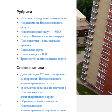
Рубрики
Интервью с представителями власти
Недвижимость Новомосковского
округа
Новомосковский округ — ЖКХ
Новости Новомосковского округа
Происшествия и криминальная
хроника
Социальная сфера
Спорт и отдых в НАО
Транспорт Новомосковского округа
Свежие записи
Детский сад на 220 мест построили
на территории Новомосковского
административного округа
18 объектов образования построят в
Новомосковском
административном округе
Образовательный комплекс в
.
Новомосковском
административном округе построен