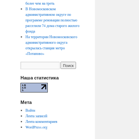
более чем на треть
В Новомосковском
,
административном округе по
программе реновации полностью
расселили 74 дома старого жилого
фонда
На территории Новомосковского
административного округа
открылась станция метро
«Потапово»
Наша статистика
Мета
Войти
Лента записей
Лента комментариев
WordPress.org