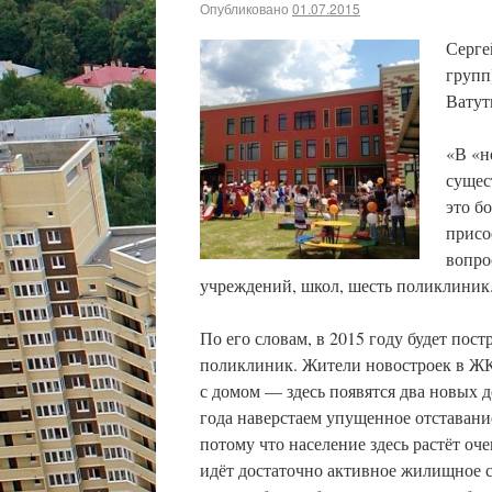
Опубликовано
01.07.2015
Серге
групп
Ватут
«В «н
сущес
это б
присо
вопро
учреждений, школ, шесть поликлиник.
По его словам, в 2015 году будет по
поликлиник. Жители новостроек в ЖК
с домом — здесь появятся два новых д
года наверстаем упущенное отставани
потому что население здесь растёт оче
идёт достаточно активное жилищное с