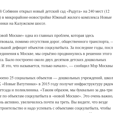
й Собянин открыл новый детский сад «Радуга» на 240 мест (12
) в микрорайоне-новостройке Южный жилого комплекса Новые
инки на Калужском шоссе.
овой Москве» одна из главных проблем, которая здесь
твовала, помимо отсутствия дорог, общественного транспорта, 
ольшой дефицит объектов соцкультбыта. За последние годы, посл
единения к Москве, мы серьёзно продвинулись в решении этого
са. Было построено около двух десятков детских дошкольных
 И это, что называется, только начало», — сообщил Мэр Москвы
строено 25 социальных объектов — дошкольных учреждений, школ
 «Новые Ватутинки» в 2015 году получат инфраструктуру рядо
етсада и поликлиника. «Таким образом, мы буквально за два-три
е по объектам соцкультбыта в «новой Москве». Это очень важно
нь активно, увеличилось почти на треть. Вы видите, что везде
троительство и надо успевать с объектами соцкультбыта, чтобы