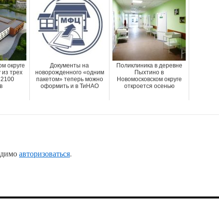
ом округе
Документы на
Поликлиника в деревне
 из трех
новорожденного «одним
Пыхтино в
 2100
пакетом» теперь можно
Новомосковском округе
в
оформить и в ТиНАО
откроется осенью
одимо
авторизоваться
.