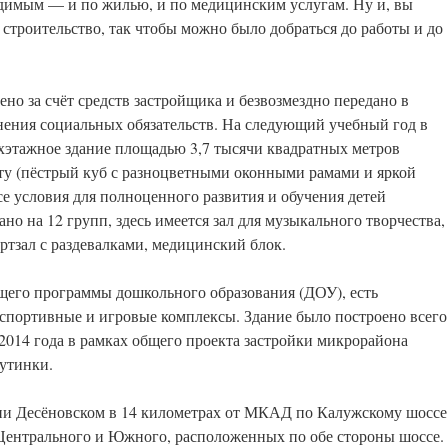
димым — и по жилью, и по медицинским услугам. Ну и, вы
 строительство, так чтобы можно было добраться до работы и до
но за счёт средств застройщика и безвозмездно передано в
нения социальных обязательств. На следующий учебный год в
рёхэтажное здание площадью 3,7 тысячи квадратных метров
ту (пёстрый куб с разноцветными оконными рамами и яркой
се условия для полноценного развития и обучения детей
но на 12 групп, здесь имеется зал для музыкального творчества,
ртзал с раздевалками, медицинский блок.
щего программы дошкольного образования (ДОУ), есть
спортивные и игровые комплексы. Здание было построено всего
 2014 года в рамках общего проекта застройки микрорайона
утинки.
ии Десёновском в 14 километрах от МКАД по Калужскому шоссе
Центрального и Южного, расположенных по обе стороны шоссе.