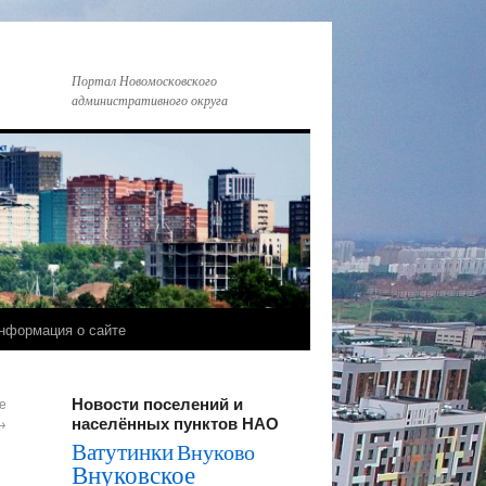
Портал Новомосковского
административного округа
нформация о сайте
Новости поселений и
е
населённых пунктов НАО
→
Ватутинки
Внуково
Внуковское