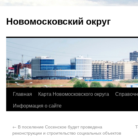
Новомосковский округ
Главная
Карта Новомосковского округа
Справочн
Информация о сайте
←
В поселение Сосенское будет проведена
Т
реконструкции и строительство социальных объектов