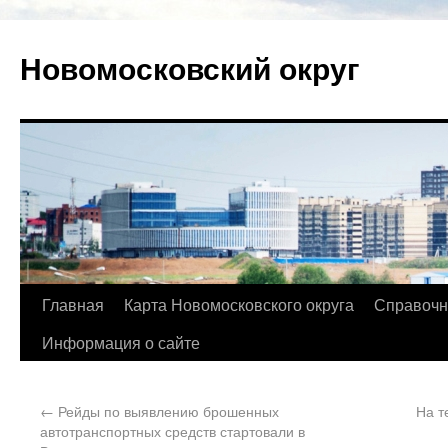
Новомосковский округ
Главная
Карта Новомосковского округа
Справочн
Информация о сайте
←
Рейды по выявлению брошенных
На т
автотранспортных средств стартовали в