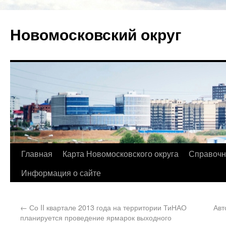
Новомосковский округ
Главная
Карта Новомосковского округа
Справочн
Информация о сайте
←
Со II квартале 2013 года на территории ТиНАО
Авт
планируется проведение ярмарок выходного