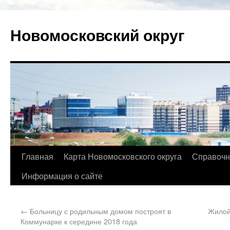
Новомосковский округ
Главная
Карта Новомосковского округа
Справочн
Информация о сайте
←
Больницу с родильным домом построят в
Жилой
Коммунарке к середине 2018 года