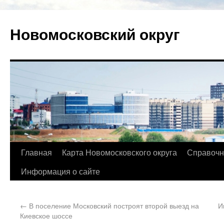
Новомосковский округ
Главная
Карта Новомосковского округа
Справочн
Информация о сайте
←
В поселение Московский построят второй выезд на
И
Киевское шоссе