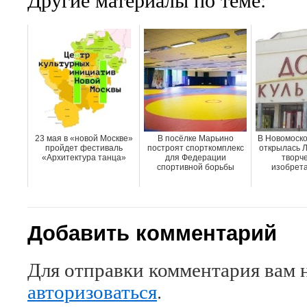
23 мая в «новой Москве»
В посёлке Марьино
В Новомоско
пройдет фестиваль
построят спорткомплекс
открылась 
«Архитектура танца»
для Федерации
творче
спортивной борьбы
изобрета
Добавить комментарий
Для отправки комментария вам 
авторизоваться
.