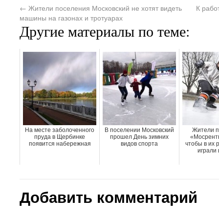
←
Жители поселения Московский не хотят видеть
К рабо
машины на газонах и тротуарах
Другие материалы по теме:
На месте заболоченного
В поселении Московский
Жители п
пруда в Щербинке
прошел День зимних
«Мосрентг
появится набережная
видов спорта
чтобы в их 
играли 
Добавить комментарий