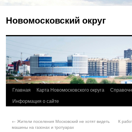
Новомосковский округ
Главная
Карта Новомосковского округа
Справочн
Информация о сайте
←
Жители поселения Московский не хотят видеть
К рабо
машины на газонах и тротуарах