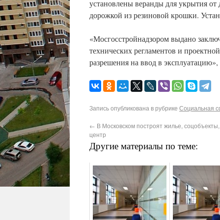
установлены веранды для укрытия от 
дорожкой из резиновой крошки. Уста
«Мосгосстройнадзором выдано заключ
технических регламентов и проектно
разрешения на ввод в эксплуатацию»,
Запись опубликована в рубрике
Социальная 
←
В Московском построят жилье, соцобъекты,
центр
Другие материалы по теме: