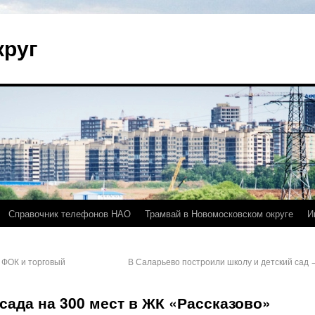
круг
Справочник телефонов НАО
Трамвай в Новомосковском округе
И
 ФОК и торговый
В Саларьево построили школу и детский сад
сада на 300 мест в ЖК «Рассказово»