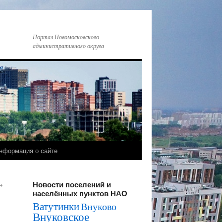
Портал Новомосковского
административного округа
нформация о сайте
Новости поселений и
→
населённых пунктов НАО
Ватутинки
Внуково
Внуковское