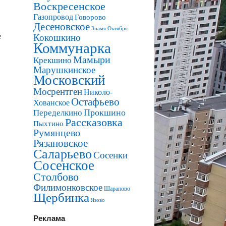
Воскресенское
Газопровод
Говорово
Десеновское
Знамя Октября
е
Кокошкино
Коммунарка
Мамыри
Крекшино
Марушкинское
Московский
Мосрентген
Николо-
Остафьево
Хованское
Прокшино
Переделкино
Рассказовка
Пыхтино
Румянцево
Рязановское
Саларьево
Сосенки
Сосенское
Столбово
Филимонковское
Шарапово
Щербинка
Язово
Реклама