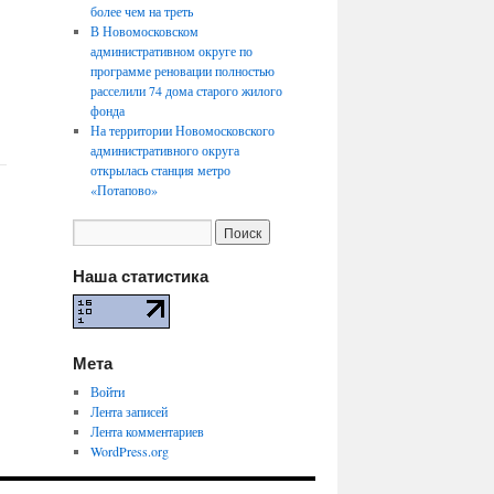
более чем на треть
В Новомосковском
административном округе по
программе реновации полностью
расселили 74 дома старого жилого
фонда
На территории Новомосковского
административного округа
открылась станция метро
«Потапово»
Наша статистика
Мета
Войти
Лента записей
Лента комментариев
WordPress.org