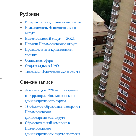
Рубрики
Интервью с представителями власти
Недвижимость Новомосковского
округа
Новомосковский округ — ЖКХ
Новости Новомосковского округа
Происшествия и криминальная
хроника
Социальная сфера
Спорт и отдых в НАО
Транспорт Новомосковского округа
→
Свежие записи
Детский сад на 220 мест построили
на территории Новомосковского
административного округа
18 объектов образования построят в
Новомосковском
административном округе
Образовательный комплекс в
Новомосковском
административном округе построен