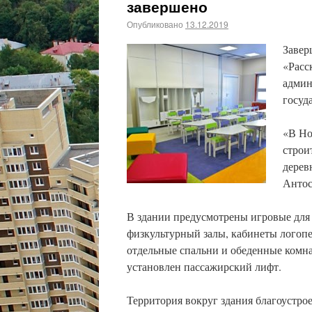
завершено
Опубликовано
13.12.2019
Завер
«Расс
админ
госуд
«В Но
строи
дерев
Антос
В здании предусмотрены игровые для
физкультурный залы, кабинеты логопед
отдельные спальни и обеденные комна
установлен пассажирский лифт.
Территория вокруг здания благоустро